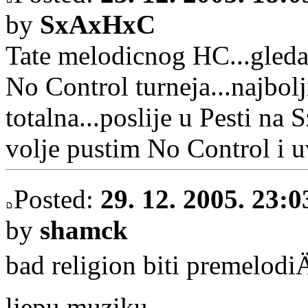
by
SxAxHxC
Tate melodicnog HC...gleda
No Control turneja...najbolj
totalna...poslije u Pesti na
volje pustim No Control i uvi
Posted:
29. 12. 2005. 23:0
by
shamck
bad religion biti premelodi
ljepu muziku.